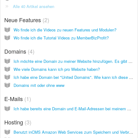
Alle 40 Artikel ansehen
Neue Features
2
Wo finde ich die Videos zu neuen Features und Modulen?
Wo finde ich die Tutorial Videos zu MemberBizProfit?
Domains
4
Ich möchte eine Domain zu meiner Website hinzufügen. Es gibt vier Möglichkeiten. Welche soll ich wählen?
Wie viele Domains kann ich pro Website haben?
Ich habe eine Domain bei "United Domains". Wie kann ich diese mit externen Nameservern zu meiner inCMS Seite hinzufügen?
Domains mit oder ohne www
E-Mails
1
Ich habe bereits eine Domain und E-Mail-Adressen bei meinem Hoster. Kann ich den E-Mail-Service von meinem Hoster weiter nutzen?
Hosting
3
Benutzt inCMS Amazon Web Services zum Speichern und Verbreiten der Webseiten? Kann meine Website hohem Traffic standhalten, ohne zu crashen?