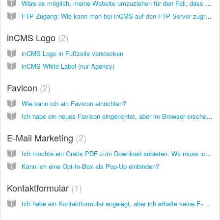
Wäre es möglich, meine Website umzuziehen für den Fall, dass es SwissMadeMarketing eines Tages nicht mehr geben sollte?
FTP Zugang: Wie kann man bei inCMS auf den FTP Server zugreifen um Dateien hochzuladen, auf die man dann aus dem Inter zugreifen kann?
inCMS Logo
2
inCMS Logo in Fußzeile verstecken
inCMS White Label (nur Agency)
Favicon
2
Wie kann ich ein Favicon einrichten?
Ich habe ein neues Favicon eingerichtet, aber im Browser erscheint immer noch das alte. Warum?
E-Mail Marketing
2
Ich möchte ein Gratis PDF zum Download anbieten. Wo muss ich die Datei hochladen und wie kann ich darauf verlinken?
Kann ich eine Opt-In-Box als Pop-Up einbinden?
Kontaktformular
1
Ich habe ein Kontaktformular angelegt, aber ich erhalte keine E-Mails