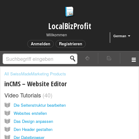
LocalBizProfit
Willkommen
German
Anmelden
Registrieren
All SwissMadeMarketing Products
inCMS – Website Editor
Video Tutorials
40
Die Seitenstruktur bearbeiten
Websites erstellen
Das Design anpassen
Den Header gestalten
Der Dateibrowser