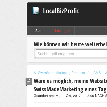
LocalBizProfit
Start
Lösungen
Wie können wir heute weiterhe
All SwissMadeMarketing Products
inCMS – W
Wäre es möglich, meine Website
SwissMadeMarketing eines Tage
Geändert am: Mi, 11 Okt, 2017 um 3:09 NACH