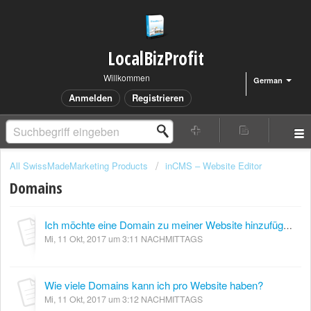
LocalBizProfit
Willkommen
German
Anmelden
Registrieren
All SwissMadeMarketing Products
inCMS – Website Editor
Domains
Ich möchte eine Domain zu meiner Website hinzufügen. Es gibt vier Möglichkeiten. Welche soll ich wählen?
Mi, 11 Okt, 2017 um 3:11 NACHMITTAGS
Wie viele Domains kann ich pro Website haben?
Mi, 11 Okt, 2017 um 3:12 NACHMITTAGS