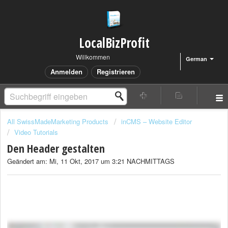
LocalBizProfit
Willkommen
German
Anmelden
Registrieren
All SwissMadeMarketing Products
inCMS – Website Editor
Video Tutorials
Den Header gestalten
Geändert am: Mi, 11 Okt, 2017 um 3:21 NACHMITTAGS