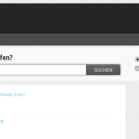
lfen?
SUCHEN
ebsite Editor
n?