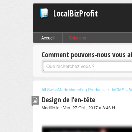
LocalBizProfit
Accueil
Solutions
Comment pouvons-nous vous aid
All SwissMadeMarketing Products
inCMS – W
Design de l’en-tête
Modifié le : Ven, 27 Oct., 2017 à 3:46 H