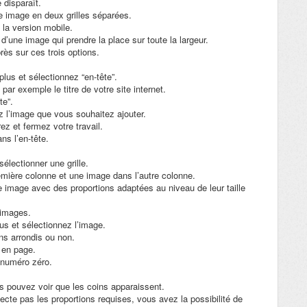
 disparaît.
ne image en deux grilles séparées.
 la version mobile.
 d’une image qui prendre la place sur toute la largeur.
près sur ces trois options.
plus et sélectionnez “en-tête”.
 par exemple le titre de votre site internet.
ête”.
nez l’image que vous souhaitez ajouter.
ez et fermez votre travail.
ans l’en-tête.
électionner une grille.
emière colonne et une image dans l’autre colonne.
e image avec des proportions adaptées au niveau de leur taille
’images.
lus et sélectionnez l’image.
ns arrondis ou non.
e en page.
e numéro zéro.
s pouvez voir que les coins apparaissent.
cte pas les proportions requises, vous avez la possibilité de