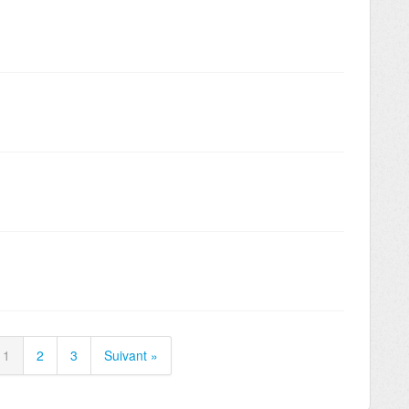
1
2
3
Suivant »