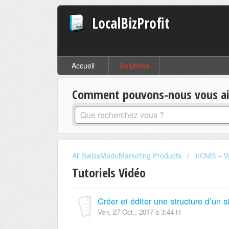
LocalBizProfit
Accueil
Solutions
Comment pouvons-nous vous aid
All SwissMadeMarketing Products
inCMS – W
Tutoriels Vidéo
Créer et éditer une structure d’un 
Ven, 27 Oct., 2017 à 3:44 H