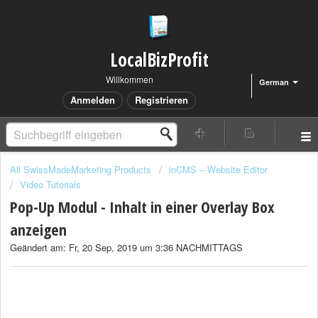
LocalBizProfit
Willkommen
German
Anmelden
Registrieren
All SwissMadeMarketing Products
inCMS – Website Editor
Video Tutorials
Pop-Up Modul - Inhalt in einer Overlay Box
anzeigen
Geändert am: Fr, 20 Sep, 2019 um 3:36 NACHMITTAGS