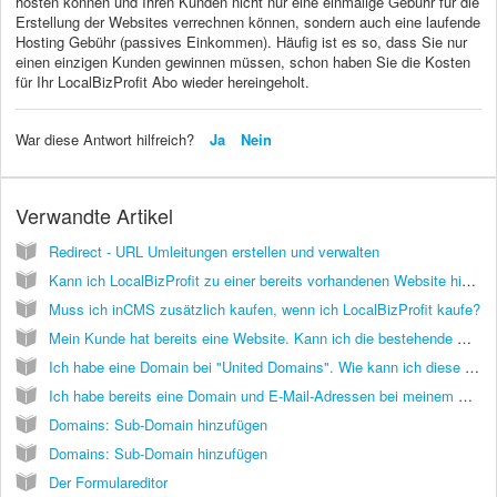
hosten können und Ihren Kunden nicht nur eine einmalige Gebühr für die
Erstellung der Websites verrechnen können, sondern auch eine laufende
Hosting Gebühr (passives Einkommen). Häufig ist es so, dass Sie nur
einen einzigen Kunden gewinnen müssen, schon haben Sie die Kosten
für Ihr LocalBizProfit Abo wieder hereingeholt.
War diese Antwort hilfreich?
Ja
Nein
Verwandte Artikel
Redirect - URL Umleitungen erstellen und verwalten
Kann ich LocalBizProfit zu einer bereits vorhandenen Website hinzufügen?
Muss ich inCMS zusätzlich kaufen, wenn ich LocalBizProfit kaufe?
Mein Kunde hat bereits eine Website. Kann ich die bestehende Website in LocalBizProfit importieren?
Ich habe eine Domain bei "United Domains". Wie kann ich diese mit externen Nameservern zu meiner inCMS Seite hinzufügen?
Ich habe bereits eine Domain und E-Mail-Adressen bei meinem Hoster. Kann ich den E-Mail-Service von meinem Hoster weiter nutzen?
Domains: Sub-Domain hinzufügen
Domains: Sub-Domain hinzufügen
Der Formulareditor