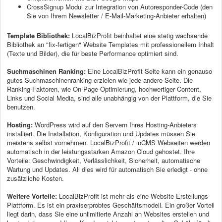
CrossSignup Modul zur Integration von Autoresponder-Code (den
Sie von Ihrem Newsletter / E-Mail-Marketing-Anbieter erhalten)
Template Bibliothek:
LocalBizProfit beinhaltet eine stetig wachsende
Bibliothek an "fix-fertigen" Website Templates mit professionellem Inhalt
(Texte und Bilder), die für beste Performance optimiert sind.
Suchmaschinen Ranking:
Eine LocalBizProfit Seite kann ein genauso
gutes Suchmaschinenranking erzielen wie jede andere Seite. Die
Ranking-Faktoren, wie On-Page-Optimierung, hochwertiger Content,
Links und Social Media, sind alle unabhängig von der Plattform, die Sie
benutzen.
Hosting:
WordPress wird auf den Servern Ihres Hosting-Anbieters
installiert. Die Installation, Konfiguration und Updates müssen Sie
meistens selbst vornehmen. LocalBizProfit / inCMS Webseiten werden
automatisch in der leistungsstarken Amazon Cloud gehostet. Ihre
Vorteile: Geschwindigkeit, Verlässlichkeit, Sicherheit, automatische
Wartung und Updates. All dies wird für automatisch Sie erledigt - ohne
zusätzliche Kosten.
Weitere Vorteile:
LocalBizProfit ist mehr als eine Website-Erstellungs-
Plattform. Es ist ein praxiserprobtes Geschäftsmodell. Ein großer Vorteil
liegt darin, dass Sie eine unlimitierte Anzahl an Websites erstellen und