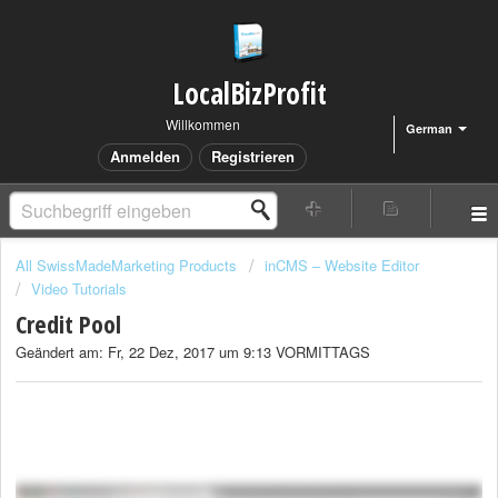
LocalBizProfit
Willkommen
German
Anmelden
Registrieren
All SwissMadeMarketing Products
inCMS – Website Editor
Video Tutorials
Credit Pool
Geändert am: Fr, 22 Dez, 2017 um 9:13 VORMITTAGS