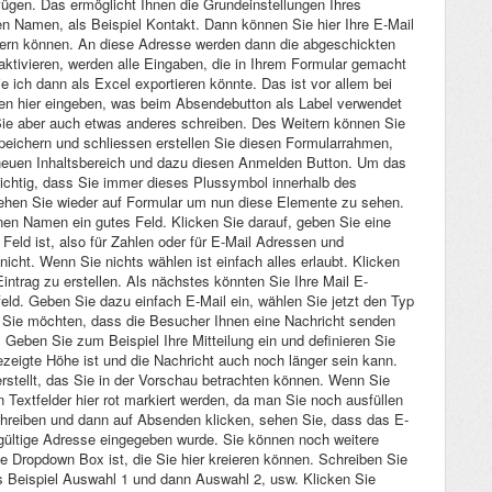
ügen. Das ermöglicht Ihnen die Grundeinstellungen Ihres
 Namen, als Beispiel Kontakt. Dann können Sie hier Ihre E-Mail
ndern können. An diese Adresse werden dann die abgeschickten
ktivieren, werden alle Eingaben, die in Ihrem Formular gemacht
e ich dann als Excel exportieren könnte. Das ist vor allem bei
en hier eingeben, was beim Absendebutton als Label verwendet
Sie aber auch etwas anderes schreiben. Des Weitern können Sie
Speichern und schliessen erstellen Sie diesen Formularrahmen,
 neuen Inhaltsbereich und dazu diesen Anmelden Button. Um das
 wichtig, dass Sie immer dieses Plussymbol innerhalb des
hen Sie wieder auf Formular um nun diese Elemente zu sehen.
einen Namen ein gutes Feld. Klicken Sie darauf, geben Sie eine
Feld ist, also für Zahlen oder für E-Mail Adressen und
icht. Wenn Sie nichts wählen ist einfach alles erlaubt. Klicken
ntrag zu erstellen. Als nächstes könnten Sie Ihre Mail E-
tfeld. Geben Sie dazu einfach E-Mail ein, wählen Sie jetzt den Typ
 Sie möchten, dass die Besucher Ihnen eine Nachricht senden
 Geben Sie zum Beispiel Ihre Mitteilung ein und definieren Sie
ezeigte Höhe ist und die Nachricht auch noch länger sein kann.
erstellt, das Sie in der Vorschau betrachten können. Wenn Sie
 Textfelder hier rot markiert werden, da man Sie noch ausfüllen
hreiben und dann auf Absenden klicken, sehen Sie, dass das E-
e gültige Adresse eingegeben wurde. Sie können noch weitere
e Dropdown Box ist, die Sie hier kreieren können. Schreiben Sie
ls Beispiel Auswahl 1 und dann Auswahl 2, usw. Klicken Sie