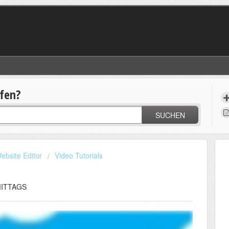
lfen?
SUCHEN
ebsite Editor
Video Tutorials
HMITTAGS