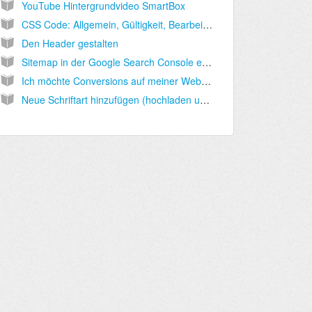
YouTube Hintergrundvideo SmartBox
CSS Code: Allgemein, Gültigkeit, Bearbeitungsmodus
Den Header gestalten
Sitemap in der Google Search Console erfassen
Ich möchte Conversions auf meiner Website tracken. Wo muss ich den Tracking Code von Google AdWords eingeben?
Neue Schriftart hinzufügen (hochladen und installieren)