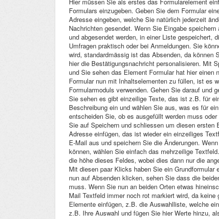
Hier müssen Sie als erstes das Formularelement einf
Formulars einzugeben. Geben Sie dem Formular einen
Adresse eingeben, welche Sie natürlich jederzeit ä
Nachrichten gesendet. Wenn Sie Eingabe speichern a
und abgesendet werden, in einer Liste gespeichert, di
Umfragen praktisch oder bei Anmeldungen. Sie könn
wird, standardmässig ist das Absenden, da können 
hier die Bestätigungsnachricht personalisieren. Mit 
und Sie sehen das Element Formular hat hier einen
Formular nun mit Inhaltselementen zu füllen, ist es
Formularmoduls verwenden. Gehen Sie darauf und ge
Sie sehen es gibt einzeilige Texte, das ist z.B. für 
Beschreibung ein und wählen Sie aus, was es für ein 
entscheiden Sie, ob es ausgefüllt werden muss oder n
Sie auf Speichern und schliessen um diesen ersten Ei
Adresse einfügen, das ist wieder ein einzeiliges Tex
E-Mail aus und speichern Sie die Änderungen. Wenn
können, wählen Sie einfach das mehrzeilige Textfeld.
die höhe dieses Feldes, wobei dies dann nur die ang
Mit diesen paar Klicks haben Sie ein Grundformular 
nun auf Absenden klicken, sehen Sie dass die beiden
muss. Wenn Sie nun an beiden Orten etwas hineinsc
Mail Textfeld immer noch rot markiert wird, da kein
Elemente einfügen, z.B. die Auswahlliste, welche ein
z.B. Ihre Auswahl und fügen Sie hier Werte hinzu, a