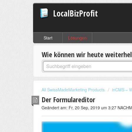
LocalBizProfit
Start
Lösungen
Wie können wir heute weiterhe
All SwissMadeMarketing Products
inCMS – W
Der Formulareditor
Geändert am: Fr, 20 Sep, 2019 um 3:27 NAC