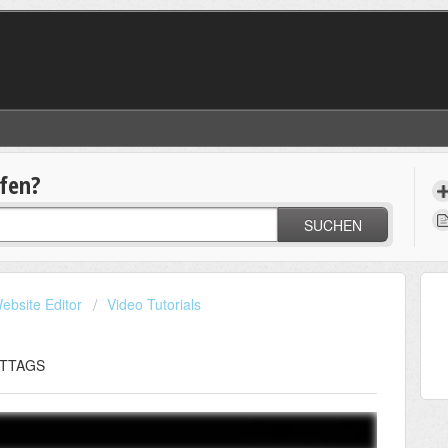
lfen?
SUCHEN
ebsite Editor
Video Tutorials
MITTAGS