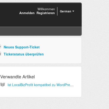
Willkommen
German
Anmelden
Registrieren
Neues Support-Ticket
Ticketstatus überprüfen
Verwandte Artikel
Ist LocalBizProfit kompatibel zu WordPress? Kann ich WordPress Plugins benutzen? Was ist besser - WordPress oder LocalBizProfit?