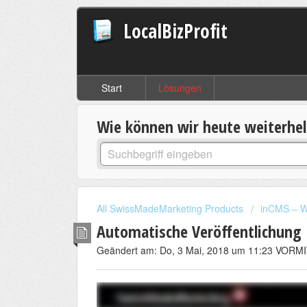
LocalBizProfit
Start
Lösungen
Wie können wir heute weiterhe
All SwissMadeMarketing Products
inCMS – W
Automatische Veröffentlichung
Geändert am: Do, 3 Mai, 2018 um 11:23 VOR