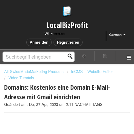
LocalBizProfit
Willkommen
German
Anmelden
Registrieren
All SwissMadeMarketing Products
inCMS – Website Editor
Video Tutorials
Domains: Kostenlos eine Domain E-Mail-
Adresse mit Gmail einrichten
Geändert am: Do, 27 Apr, 2023 um 2:11 NACHMITTAGS