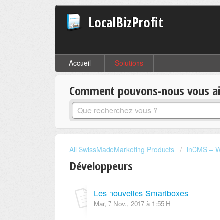
LocalBizProfit
Accueil
Solutions
Comment pouvons-nous vous aid
All SwissMadeMarketing Products
inCMS – W
Développeurs
Les nouvelles Smartboxes
Mar, 7 Nov., 2017 à 1:55 H