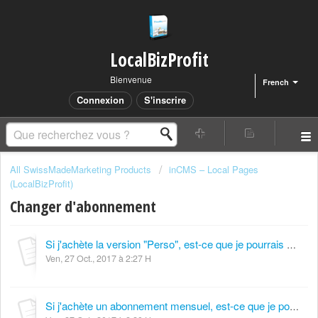
LocalBizProfit
Bienvenue
French
Connexion
S'inscrire
All SwissMadeMarketing Products
inCMS – Local Pages
(LocalBizProfit)
Changer d'abonnement
Si j'achète la version "Perso", est-ce que je pourrais passer à "Pro" ou "Agence" plus tard ?
Ven, 27 Oct., 2017 à 2:27 H
Si j'achète un abonnement mensuel, est-ce que je pourrais passer à la version annuelle plus tard ?