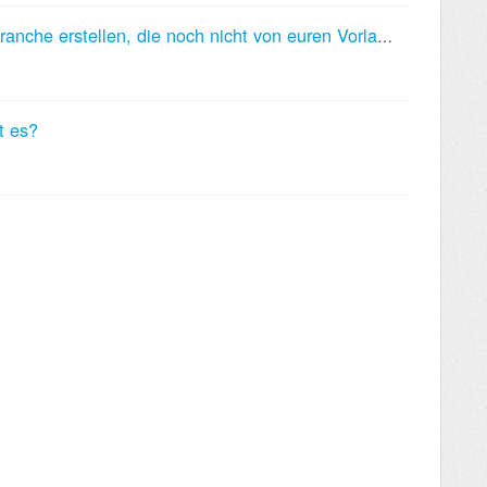
Ich möchte eine Website für eine Branche erstellen, die noch nicht von euren Vorlagen abgedeckt ist. Wie gehe ich am besten vor?
t es?