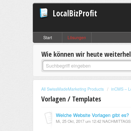
LocalBizProfit
Start
Lösungen
Wie können wir heute weiterhe
All SwissMadeMarketing Products
inCMS – L
Vorlagen / Templates
Welche Website Vorlagen gibt es?
Mi, 25 Okt, 2017 um 12:42 NACHMITTAGS