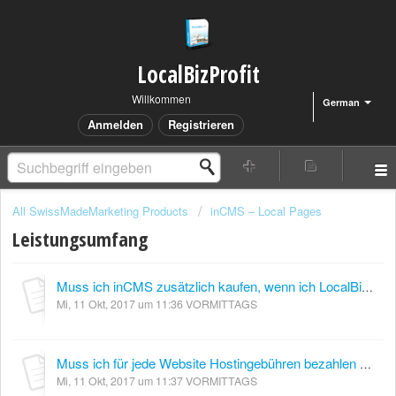
LocalBizProfit
Willkommen
German
Anmelden
Registrieren
All SwissMadeMarketing Products
inCMS – Local Pages
Leistungsumfang
Muss ich inCMS zusätzlich kaufen, wenn ich LocalBizProfit kaufe?
Mi, 11 Okt, 2017 um 11:36 VORMITTAGS
Muss ich für jede Website Hostingebühren bezahlen oder sind diese in LocalBizProfit inbegriffen?
Mi, 11 Okt, 2017 um 11:37 VORMITTAGS