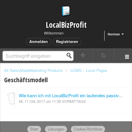
LocalBizProfit
Willkommen
German
Anmelden
Registrieren
All SwissMadeMarketing Products
inCMS – Local Pages
Geschäftsmodell
Wie kann ich mit LocalBizProfit ein laufendes passives Einkommen generieren? Ist es nicht so, dass die Kunden nur einmalig für die Erstellung ihrer Website zahlen?
Mi, 11 Okt, 2017 um 11:39 VORMITTAGS
Start
Lösungen
Cookie-Richtlinie