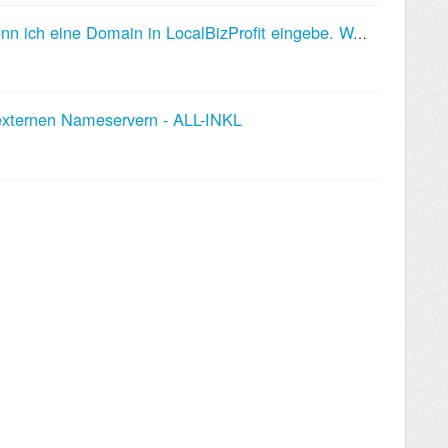
Ich erhalte eine Fehlermeldung, wenn ich eine Domain in LocalBizProfit eingebe. Was ist das Problem?
externen Nameservern - ALL-INKL