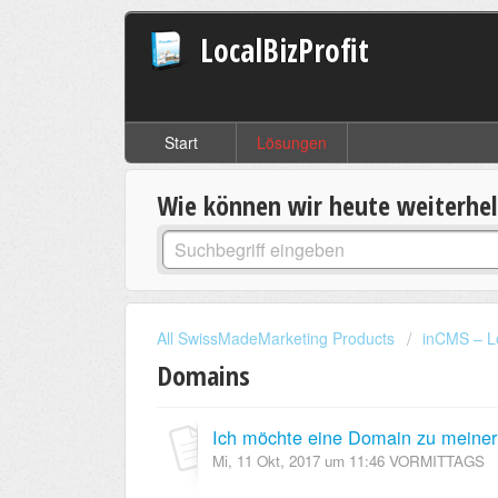
LocalBizProfit
Start
Lösungen
Wie können wir heute weiterhe
All SwissMadeMarketing Products
inCMS – L
Domains
Mi, 11 Okt, 2017 um 11:46 VORMITTAGS