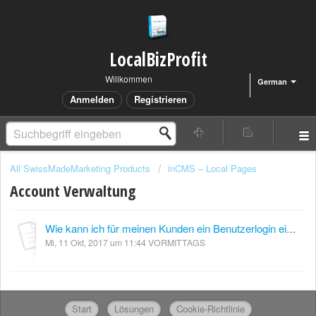
LocalBizProfit
Willkommen
German
Anmelden
Registrieren
All SwissMadeMarketing Products
inCMS – Local Pages
Account Verwaltung
Wie kann ich für meinen Kunden ein Benutzerlogin einrichten? Und wie lautet der Login-Link?
Mi, 11 Okt, 2017 um 11:44 VORMITTAGS
Start
Lösungen
Cookie-Richtlinie